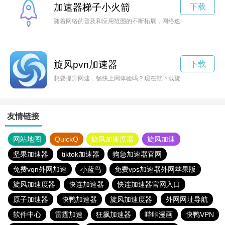
加速器梯子小火箭
下载
随着网络的普及和应用范围的不断拓展，网络速度的快慢直接影
旋风pvn加速器
下载
想要提升网速，畅快上网体验吗？现在就下载旋风加速NPV破
友情链接
网站地图
QuickQ
旋风加速度器
旋风加速
坚果加速器
tiktok加速器
狗急加速器官网
免费vqn外网加速
小蓝鸟
免费vps加速器外网苹果版
旋风加速度器
快连加速器
快连加速器官网入口
原子加速器
快鸭加速器
旋风加速度器
外网网址导航
软件中心
雷霆加速
狂飙加速器
哔咔漫画
快鸭VPN